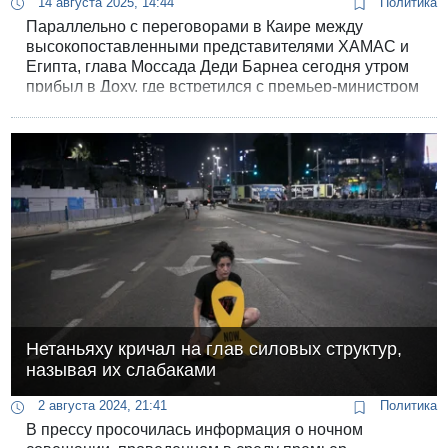
14 августа 2025, 14:44
Политика
Параллельно с переговорами в Каире между
высокопоставленными представителями ХАМАС и
Египта, глава Моссада Деди Барнеа сегодня утром
прибыл в Доху, где встретился с премьер-министром
Катара Мухаммедом бин Абдель Рахманом Аль Тани
для переговоров по соглашению об освобождении
заложников и прекращению огня в секторе Газа,
сообщили два иностранных источника, близких к
переговорам.
Нетаньяху кричал на глав силовых структур,
называя их слабаками
2 августа 2024, 21:41
Политика
В прессу просочилась информация о ночном