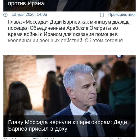
против Ирана
13 мая 2026, 14:06
Происшествия
Глава «Моссада» Дади Барнеа как минимум дважды
посещал Объединенные Арабские Эмираты во
время войны с Ираном для оказания помощи в
координации военных действий. Об этом сегодня
сообщила газета Wall Street Journal со ссылкой на
осведомленные источники.
Главу Моссада вернули к переговорам: Деди
Барнеа прибыл в Доху