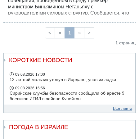
совещании, проведенном в среду премьер
министром Биньямином Нетаньяху с
руководителями силовых структур. Сообщается, что
дискуссия шла на весьма повышенных тонах и
премьер-министр не желал слушать собеседников,
обвиняя их в слабости.
<
«
1
»
>
1 страниц
КОРОТКИЕ НОВОСТИ
09.08.2026 17:00
12-летний мальчик утонул в Иордане, упав из лодки
09.08.2026 16:56
Сирийские службы безопасности сообщили об аресте 9
боевиков ИГИЛ в районе Кунейтры
09.08.2026 16:53
Вся лента
Прогноз погоды: с понедельника усиление жары в
удаленных от моря районах Израиля
ПОГОДА В ИЗРАИЛЕ
09.08.2026 15:49
Хуситы сообщили об ударе дроном по саудовскому НПЗ
компании Aramco