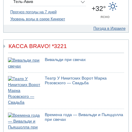
Тель-Авив
09.08.2026 14:43
+32°
Умер пятилетний ребенок, забытый в закрытой машине
Прогноз погоды на 7 дней
ясно
в Лоде
Уровень воды в озере Кинерет
09.08.2026 13:54
Погода в Израиле
Правительство переводит министерству обороны еще
миллиард шекелей сверх утвержденного бюджета "на
срочные секретные нужды"
КАССА BRAVO! *3221
Вивальди при свечах
Театр У Никитских Ворот Марка
Розовского — Свадьба
Времена года — Вивальди и Пьяццолла
при свечах