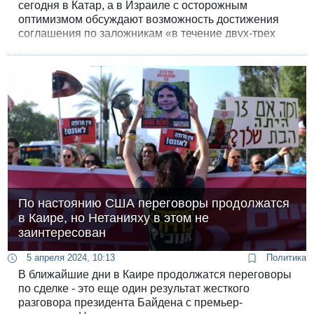
сегодня в Катар, а в Израиле с осторожным
оптимизмом обсуждают возможность достижения
соглашения по заложникам «в течение двух-трех
недель», издание The Wall Street Journal сообщает
со ссылкой на источники, что израильские службы
безопасности оказывают давление на
правительство с целью подтолкнуть его к принятию
сделки.
По настоянию США переговоры продолжатся
в Каире, но Нетанияху в этом не
заинтересован
5 апреля 2024, 10:13
Политика
В ближайшие дни в Каире продолжатся переговоры
по сделке - это еще один результат жесткого
разговора президента Байдена с премьер-