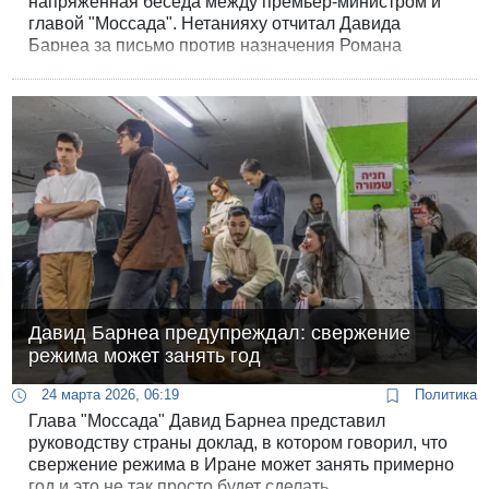
напряженная беседа между премьер-министром и
главой "Моссада". Нетанияху отчитал Давида
Барнеа за письмо против назначения Романа
Гофмана главой ШАБАКа.
Давид Барнеа предупреждал: свержение
режима может занять год
24 марта 2026, 06:19
Политика
Глава "Моссада" Давид Барнеа представил
руководству страны доклад, в котором говорил, что
свержение режима в Иране может занять примерно
год и это не так просто будет сделать.