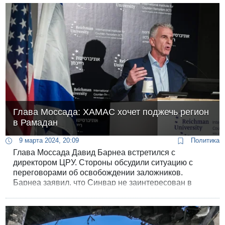
Глава Моссада: ХАМАС хочет поджечь регион
в Рамадан
9 марта 2024, 20:09
Политика
Глава Моссада Давид Барнеа встретился с
директором ЦРУ. Стороны обсудили ситуацию с
переговорами об освобождении заложников.
Барнеа заявил, что Синвар не заинтересован в
прекращении огня. ХАМАС хочет, чтобы в регионе
шла война, пока длится священный для мусульман
месяц Рамадан.