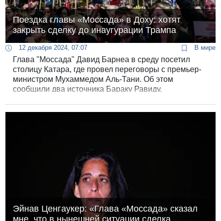
Поездка главы «Моссада» в Доху: хотят
закрыть сделку до инаугурации Трампа
12 декабря 2024, 07:07
В мире
Глава "Моссада" Давид Барнеа в среду посетил
столицу Катара, где провел переговоры с премьер-
министром Мухаммедом Аль-Тани. Об этом
сообщили два источника Бараку Равиду.
Эйнав Ценгаукер: «Глава «Моссада» сказал
мне, что в нынешней ситуации сделка