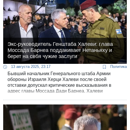
Экс-руководитель Генштаба Халеви: глава
Моссада Барнеа поддакивает Нетаньяху и
берет на себя чужие заслуги
13 августа 2025, 23:17
Политика
Бывший начальник Генерального штаба Армии
обороны Израиля Херци Халеви после своей
отставки допускал критические высказывания в
адрес главы Моссада Дади Барнеа. Халеви
комментировал поведение Барнеа в личных
разговорах, состоявшихся после его ухода с
военной службы.