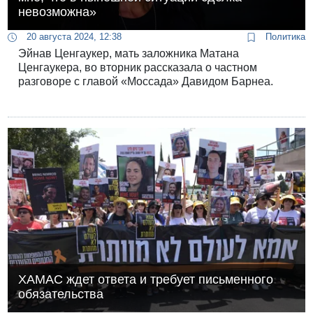
невозможна»
20 августа 2024, 12:38
Политика
Эйнав Ценгаукер, мать заложника Матана
Ценгаукера, во вторник рассказала о частном
разговоре с главой «Моссада» Давидом Барнеа.
ХАМАС ждет ответа и требует письменного
обязательства