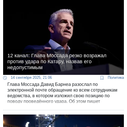
Ираном.
12 канал: Глава Моссада резко возражал
против удара по Катару, назвав его
недопустимым
14 сентября 2025, 21:06
Политика
Глава Моссада Давид Барнеа разослал по
электронной почте обращение ко всем сотрудникам
ведомства, в котором изложил свою позицию по
поводу проведённого удара. Об этом пишет
журналист 12-го канала Ярон Авраам. В Моссаде
отказались комментировать публикацию.