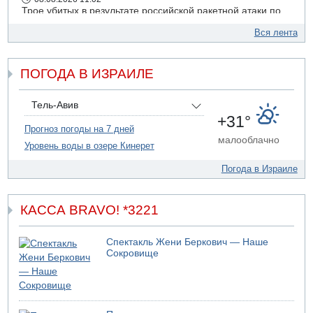
Трое убитых в результате российской ракетной атаки по
Киеву
Вся лента
07.08.2026 20:43
Поножовщина в Тайбе: 3 мужчин серьезно ранены
ПОГОДА В ИЗРАИЛЕ
07.08.2026 20:41
Ynet: "Хизбалла" запустила БПЛА со взрывчаткой по
силам ЦАХАЛ
Тель-Авив
07.08.2026 19:16
+31°
ДТП в Ашдоде: тяжело ранены двое маленьких детей
Прогноз погоды на 7 дней
малооблачно
Уровень воды в озере Кинерет
07.08.2026 19:14
Скончался водитель, врезавшийся в стену в
Погода в Израиле
Иерусалиме
КАССА BRAVO! *3221
Спектакль Жени Беркович — Наше
Сокровище