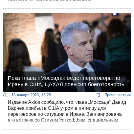
Пока глава «Моссада» ведет переговоры по
Ирану в США, ЦАХАЛ повысил боеготовность
16 января 2026, 15:28
Происшествия
Издание Axios сообщило, что глава „Моссада“ Давид
Барнеа прибыл в США утром в пятницу для
переговоров по ситуации в Иране. Запланирована
его встреча со Стивом Уиткоффом, специальным
посланником Трампа, который руководит прямым
каналом связи между Соединенными Штатами и