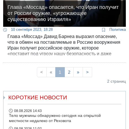
Глава «Моссад» опасается, что Иран получит
от России оружие, «угрожающее
существованию Израиля»
10 сентября 2023, 18:28
Политика
Глава «Моссад» Давид Барнеа выразил опасение,
что в обмен на поставляемые в Россию вооружения
Иран получит российское оружие, которое
«поставит под угрозу нашу безопасность и даже
само существование». Барнеа говорил сегодня об
иранской угрозе на форуме по борьбе с
терроризмом в Институте Райхмана.
<
«
1
2
»
>
2 страниц
КОРОТКИЕ НОВОСТИ
08.08.2026 14:43
Тело мужчины обнаружено сегодня на открытой
местности недалеко от Реховота
08.08.2026 11:02