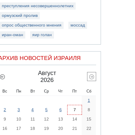
преступления несовершеннолетних
ормузский пролив
опрос общественного мнения
моссад
иран-оман
яир голан
АРХИВ НОВОСТЕЙ ИЗРАИЛЯ
Август
2026
Вс
Пн
Вт
Ср
Чт
Пт
Сб
1
2
3
4
5
6
7
8
9
10
11
12
13
14
15
16
17
18
19
20
21
22