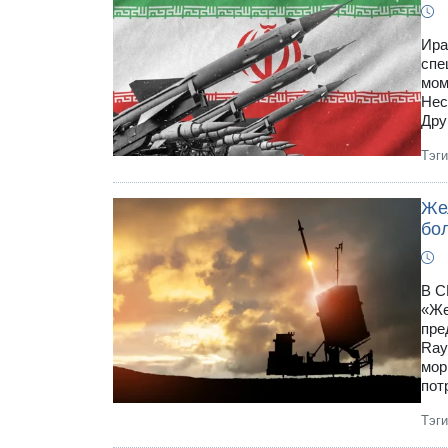
Ира
спе
мом
Нес
Дру
Тэг
Же
бо
В С
«Же
пре
Ray
мор
пот
Тэг