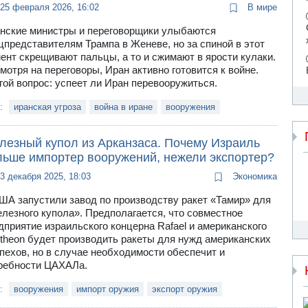
25 февраля 2026, 16:02
В мире
нские министры и переговорщики улыбаются
цпредставителям Трампа в Женеве, но за спиной в этот
ент скрещивают пальцы, а то и сжимают в ярости кулаки.
мотря на переговоры, Иран активно готовится к войне.
гой вопрос: успеет ли Иран перевооружиться.
и:
иранская угроза
война в иране
вооружения
лезный купол из Арканзаса. Почему Израиль
льше импортер вооружений, нежели экспортер?
3 декабря 2025, 18:03
Экономика
ША запустили завод по производству ракет «Тамир» для
лезного купола». Предполагается, что совместное
дприятие израильского концерна Rafael и американского
theon будет производить ракеты для нужд американских
пехов, но в случае необходимости обеспечит и
ребности ЦАХАЛа.
и:
вооружения
импорт оружия
экспорт оружия