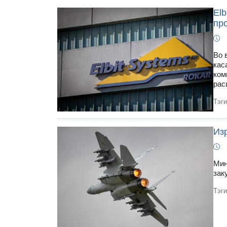
Elb
пр
Во 
кас
ком
рас
Тэг
Изр
Мин
зак
Тэг