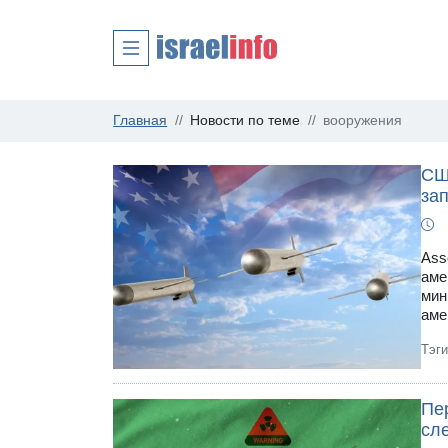
Главная
Новости по теме
вооружения
СШ
зап
Ass
аме
мин
аме
Тэг
Пер
сл