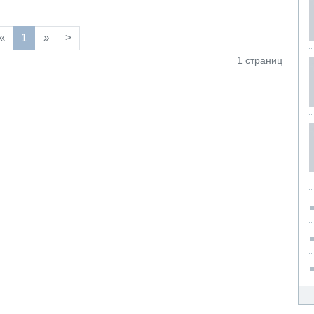
«
1
»
>
1 страниц