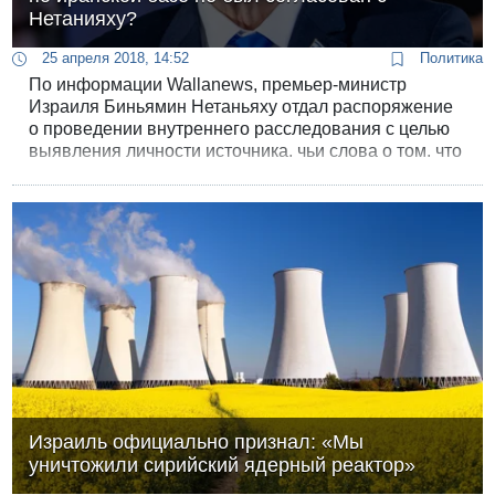
Нетанияху?
25 апреля 2018, 14:52
Политика
По информации Wallanews, премьер-министр
Израиля Биньямин Нетаньяху отдал распоряжение
о проведении внутреннего расследования с целью
выявления личности источника, чьи слова о том, что
сирийскую базу Т4 атаковали израильские ВВС,
процитировала газета «Нью-Йорк Таймс»
Израиль официально признал: «Мы
уничтожили сирийский ядерный реактор»