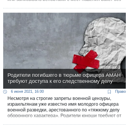
предварительного разрешения военной цензуры.
СМИ обязаны перед публикацией посылать
военному цензору на проверку и любительские
кадры, снятые очевидцами.
Родители погибшего в тюрьме офицера АМАН
требуют доступа к его следственному делу
6 июня 2021, 16:00
Право
Несмотря на строгие запреты военной цензуры,
израильтянам уже известно имя молодого офицера
военной разведки, арестованного по «тяжкому делу
оборонного характера». Родители юноши требуют от
ЦАХАЛа предоставить им доступ к его
следственному делу.