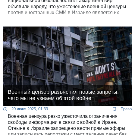
национальной безопасности Итамар Бен-Гвир
объявили народу, что ужесточение военной цензуры
против иностранных СМИ в Израиле является их
персональной заслугой, и отныне полиция будет
арестовывать за несанкционированные съемки на
местах падения ракет..
Военный цензор разъяснил новые запреты:
чего мы не узнаем об этой войне
20 июня 2025, 01:33
Право
Военная цензура резко ужесточила ограничения
свободы информации в связи с войной в Иране.
Отныне в Израиле запрещено вести прямые эфиры
или записывать репортажи с мест падения ракет без