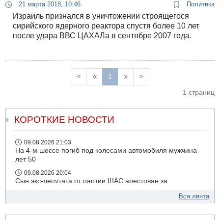
21 марта 2018, 10:46
Политика
Израиль признался в уничтожении строящегося
сирийского ядерного реактора спустя более 10 лет
после удара ВВС ЦАХАЛа в сентябре 2007 года.
<
«
1
»
>
1 страниц
КОРОТКИЕ НОВОСТИ
09.08.2026 21:03
На 4-м шоссе погиб под колесами автомобиля мужчина
лет 50
09.08.2026 20:04
Сын экс-депутата от партии ШАС арестован за
хранение незаконного оружия и наркотиков
Вся лента
09.08.2026 19:36
16-летний подросток разбился насмерть при падении