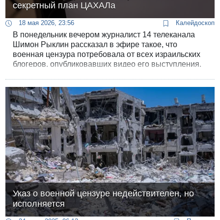
секретный план ЦАХАЛа
18 мая 2026, 23:56
Калейдоскоп
В понедельник вечером журналист 14 телеканала
Шимон Рыклин рассказал в эфире такое, что
военная цензура потребовала от всех израильских
блогеров, опубликовавших видео его выступления,
немедленно его удалить. Но арабские блогеры
израильской цензуре не подчиняются.
Указ о военной цензуре недействителен, но
исполняется