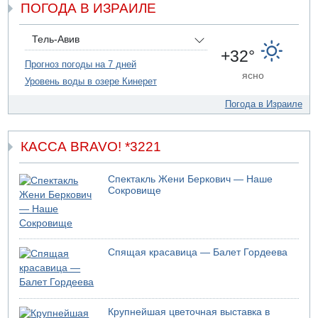
со скалы в районе пещеры Кешет
ПОГОДА В ИЗРАИЛЕ
09.08.2026 19:13
16-летний подросток упал со скалы в районе пещеры
Тель-Авив
Кешет (Верхняя Галилея)
+32°
Прогноз погоды на 7 дней
09.08.2026 19:10
ясно
Двое погибших при столкновении автомобилей на 1
Уровень воды в озере Кинерет
шоссе
Погода в Израиле
09.08.2026 18:30
Пресс-служба ЦАХАЛа сообщила об уничтожении
подземного арсенала "Хизбаллы"
КАССА BRAVO! *3221
Спектакль Жени Беркович — Наше
Сокровище
Спящая красавица — Балет Гордеева
Крупнейшая цветочная выставка в