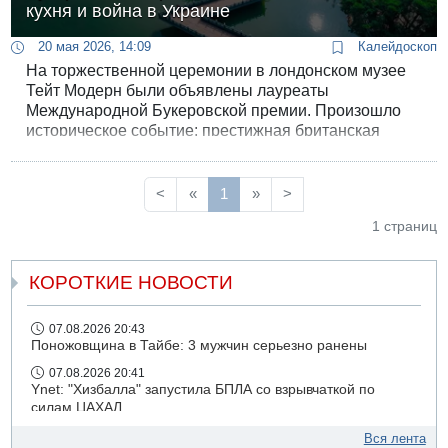
кухня и война в Украине
20 мая 2026, 14:09
Калейдоскоп
На торжественной церемонии в лондонском музее
Тейт Модерн были объявлены лауреаты
Международной Букеровской премии. Произошло
историческое событие: престижная британская
награда в области переводной литературы впервые
досталась произведению, переведенному с
китайского языка на тайваньский диалект.
<
«
1
»
>
Победителем стал роман «Тайваньские путевые
1 страниц
заметки», созданный тандемом тайваньской
писательницы Ян Шуан-цзы и тайваньско-
американской переводчицы Лин Кинг.
КОРОТКИЕ НОВОСТИ
07.08.2026 20:43
Поножовщина в Тайбе: 3 мужчин серьезно ранены
07.08.2026 20:41
Ynet: "Хизбалла" запустила БПЛА со взрывчаткой по
силам ЦАХАЛ
07.08.2026 19:16
Вся лента