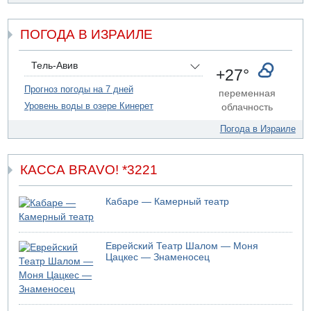
ДТП в Ашдоде: тяжело ранены двое маленьких детей
07.08.2026 19:14
ПОГОДА В ИЗРАИЛЕ
Скончался водитель, врезавшийся в стену в
Иерусалиме
07.08.2026 17:57
Тель-Авив
+27°
Подозреваемый в домогательствах в хостеле - Гильбоа
Дахан
Прогноз погоды на 7 дней
переменная
Уровень воды в озере Кинерет
облачность
07.08.2026 17:55
Обнародовано имя полицейского, подозреваемого в
Погода в Израиле
коррупционных отношениях с Йоавом Элиаси
КАССА BRAVO! *3221
Кабаре — Камерный театр
Еврейский Театр Шалом — Моня
Цацкес — Знаменосец