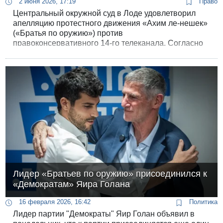
2 июня 2026, 17:19
Право
Центральный окружной суд в Лоде удовлетворил
апелляцию протестного движения «Ахим ле-нешек»
(«Братья по оружию») против
правоконсервативного 14-го телеканала. Согласно
судебному вердикту, канал обязан выпустить
публичное уведомление об исправлении ряда
публикаций, в которых утверждалось, что
подозреваемым по громкому делу о шпионаже и
утечке секретных данных в Южном командовании
ЦАХАЛа, является одним из ключевых
руководителей этого движения.
Лидер «Братьев по оружию» присоединился к
«Демократам» Яира Голана
16 февраля 2026, 16:42
Политика
Лидер партии "Демократы" Яир Голан объявил в