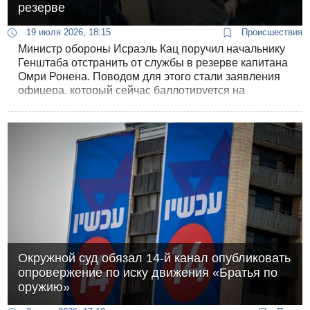
резерве
19 июля 2026, 18:15
Происшествия
Министр обороны Исраэль Кац поручил начальнику
Генштаба отстранить от службы в резерве капитана
Омри Ронена. Поводом для этого стали заявления
офицера, который сейчас баллотируется на
праймериз партии «Демократы». Глава оборонного
ведомства обвинил его в “пропаганде отказа от
службы по политическим мотивам”.
Окружной суд обязал 14-й канал опубликовать
опровержение по иску движения «Братья по
оружию»