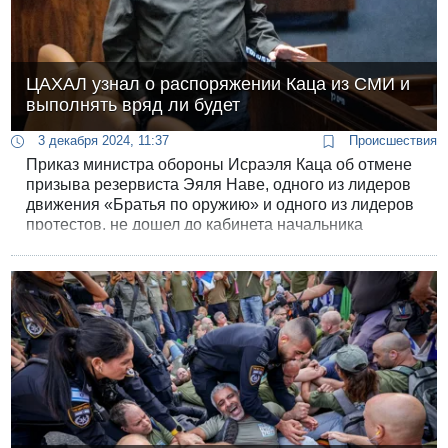
ЦАХАЛ узнал о распоряжении Каца из СМИ и
выполнять вряд ли будет
3 декабря 2024, 11:37
Происшествия
Приказ министра обороны Исраэля Каца об отмене
призыва резервиста Эяля Наве, одного из лидеров
движения «Братья по оружию» и одного из лидеров
протестов, не дошел до кабинета начальника
Генштаба Герци Халеви и далее по цепочке до
Управления кадров Генштаба ЦАХАЛ, а от него к
высшим должностным лицам, ответственным за
процессы отстранения от службы.