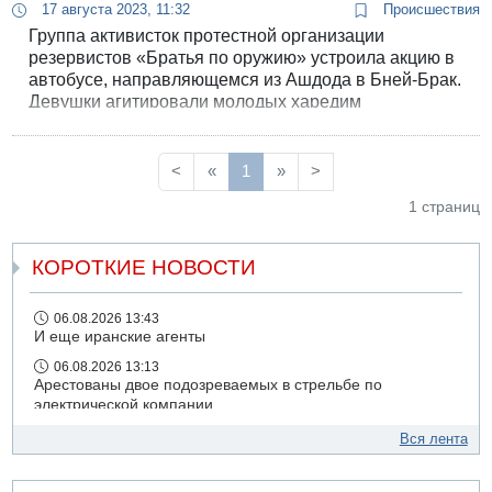
17 августа 2023, 11:32
Происшествия
Группа активисток протестной организации
резервистов «Братья по оружию» устроила акцию в
автобусе, направляющемся из Ашдода в Бней-Брак.
Девушки агитировали молодых харедим
призываться в армию, а затем начали петь. Депутат
Кнессета Офир Кац: «Я не верил, что в еврейском
народе есть такое зло и ненависть».
<
«
1
»
>
1 страниц
КОРОТКИЕ НОВОСТИ
06.08.2026 13:43
И еще иранские агенты
06.08.2026 13:13
Арестованы двое подозреваемых в стрельбе по
электрической компании
06.08.2026 13:07
Вся лента
Возле Кирьят-Арбы пожар на местности
06.08.2026 12:06