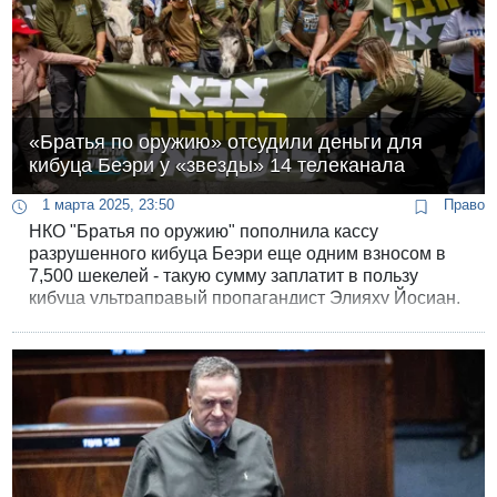
«Братья по оружию» отсудили деньги для
кибуца Беэри у «звезды» 14 телеканала
1 марта 2025, 23:50
Право
НКО "Братья по оружию" пополнила кассу
разрушенного кибуца Беэри еще одним взносом в
7,500 шекелей - такую сумму заплатит в пользу
кибуца ультраправый пропагандист Элияху Йосиан,
снискавший себе известность в начале войны
проповедями геноцида.