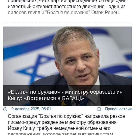
понедельник, что к партии присоединяется еще один
известный активист протестного движения - один из
лидеров группы "Братья по оружию" Омри Ронен.
«Братья по оружию» - министру образования
Кишу: «Встретимся в БАГАЦ!»
9 декабря 2025, 08:01
Происшествия
Организация "Братья по оружию" направила резкое
письмо-предупреждение министру образования
Йоаву Кишу, требуя немедленной отмены его
распоряжения, которое запрещает активистам