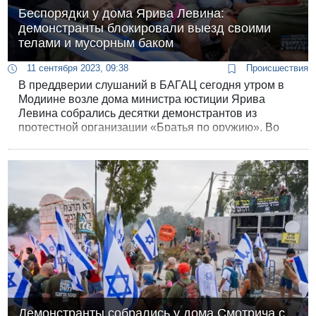
Беспорядки у дома Ярива Левина:
демонстранты блокировали выезд своими
телами и мусорным баком
11 сентября 2023, 09:38
Происшествия
В преддверии слушаний в БАГАЦ сегодня утром в
Модиине возле дома министра юстиции Ярива
Левина собрались десятки демонстрантов из
протестной организации «Братья по оружию». Во
время акции произошли столкновения с полицией,
арестованы шестеро демонстрантов.
Демонстранты собрались у дома Смотрича с