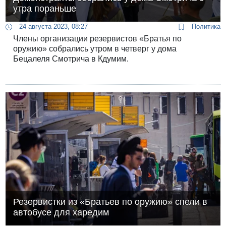
утра пораньше
24 августа 2023, 08:27
Политика
Члены организации резервистов «Братья по
оружию» собрались утром в четверг у дома
Бецалеля Смотрича в Кдумим.
Резервистки из «Братьев по оружию» спели в
автобусе для харедим