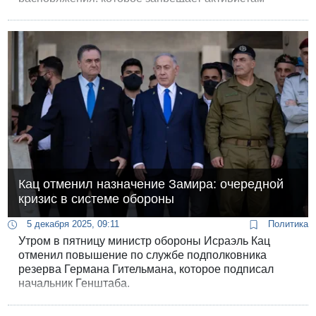
организации проводить мероприятия и выступать в
школах. Если требование не будет удовлетворено в
течение 48 часов, организация готова подать
петицию в БАГАЦ.
Кац отменил назначение Замира: очередной
кризис в системе обороны
5 декабря 2025, 09:11
Политика
Утром в пятницу министр обороны Исраэль Кац
отменил повышение по службе подполковника
резерва Германа Гительмана, которое подписал
начальник Генштаба.