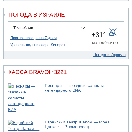
07.08.2026 17:51
БАГАЦ отказался заморозить лишение налоговых льгот
для уклонистов-харедим
ПОГОДА В ИЗРАИЛЕ
07.08.2026 17:48
В Иерусалиме водитель врезался в забор и серьезно
Тель-Авив
пострадал
+31°
Прогноз погоды на 7 дней
07.08.2026 13:47
малооблачно
Ливанская армия сообщила о ранении солдата
Уровень воды в озере Кинерет
07.08.2026 13:39
Погода в Израиле
Моджтаба Хаменеи в плохом состоянии
КАССА BRAVO! *3221
Песняры — звездные солисты
легендарного ВИА
Еврейский Театр Шалом — Моня
Цацкес — Знаменосец