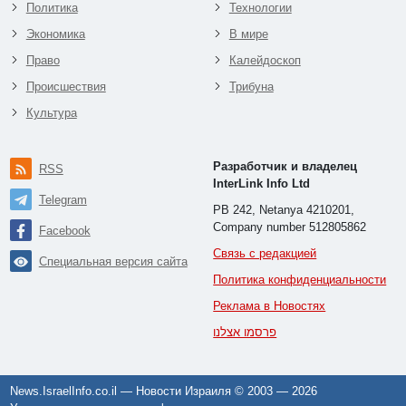
Политика
Технологии
Экономика
В мире
Право
Калейдоскоп
Происшествия
Трибуна
Культура
Разработчик и владелец
RSS
InterLink Info Ltd
Telegram
PB 242, Netanya 4210201,
Company number 512805862
Facebook
Связь с редакцией
Специальная версия сайта
Политика конфиденциальности
Реклама в Новостях
פרסמו אצלנו
News.IsraelInfo.co.il — Новости Израиля © 2003 —
2026