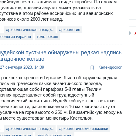
ирийскую печать-талисман в виде скарабея. По словам
циалистов, древний амулет может указывать на
сутствие в этом районе ассирийских или вавилонских
овников около 2800 лет назад.
и:
археологическая находка
археология
еология израиля
тель-рехеш
Иудейской пустыне обнаружены редкая надпись
агадочное кольцо
27 сентября 2023, 14:39
Калейдоскоп
 раскопках крепости Гиркания была обнаружена редкая
пись на греческом языке византийского периода,
дставляющая собой парафраз 5-й главы Теилим.
кания представляет собой труднодоступный
еологический памятник в Иудейской пустыне - остатки
вней крепости, расположенной в 16 км к юго-востоку от
усалима на горе высотою 250 м. В византийскую эпоху на
м месте существовал монастырь Кастельон.
и:
археологическая находка
археологические раскопки
еология израиля
иудейская пустыня