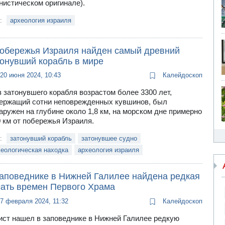
нистическом оригинале).
и:
археология израиля
побережья Израиля найден самый древний
тонувший корабль в мире
20 июня 2024, 10:43
Калейдоскоп
з затонувшего корабля возрастом более 3300 лет,
ержащий сотни неповрежденных кувшинов, был
аружен на глубине около 1,8 км, на морском дне примерно
0 км от побережья Израиля.
и:
затонувший корабль
затонувшее судно
еологическая находка
археология израиля
заповеднике в Нижней Галилее найдена редкая
чать времен Первого Храма
7 февраля 2024, 11:32
Калейдоскоп
ист нашел в заповеднике в Нижней Галилее редкую