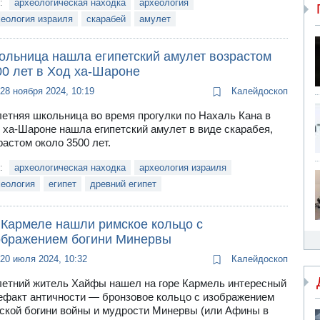
и:
археологическая находка
археология
еология израиля
скарабей
амулет
ольница нашла египетский амулет возрастом
00 лет в Ход ха-Шароне
28 ноября 2024, 10:19
Калейдоскоп
летняя школьница во время прогулки по Нахаль Кана в
 ха-Шароне нашла египетский амулет в виде скарабея,
растом около 3500 лет.
и:
археологическая находка
археология израиля
хеология
египет
древний египет
 Кармеле нашли римское кольцо с
ображением богини Минервы
20 июля 2024, 10:32
Калейдоскоп
летний житель Хайфы нашел на горе Кармель интересный
ефакт античности — бронзовое кольцо с изображением
ской богини войны и мудрости Минервы (или Афины в