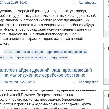
14 мая 2026, 10:43
Калейдоскоп
усалим в очередной раз подтвердил статус города,
собного удивлять даже самых опытных исследователей.
оде плановых археологических работ, предваряющих
оительство нового жилого микрорайона в районе кибуца
ат-Рахель, был обнаружен монументальный древний
ект - вырубленный в скальной породе туннель,
дназначение и возраст которого остаются полной
адкой.
и:
археологическая находка
археологические раскопки
хеология
археология израиля
иерусалим
Галилее найден древний клад, проливающий
ет на малоизученное еврейское восстание
18 сентября 2025, 12:11
Калейдоскоп
кальная находка была сделана под древним поселением
ук в Нижней Галилее. Во время совместных
еологических раскопок, проводимых Управлением
вностей Израиля и Академическим колледжем Цфата,
 обнаружен редкий клад, который может переписать