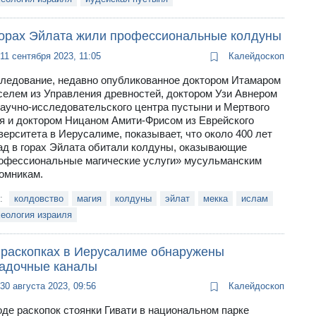
горах Эйлата жили профессиональные колдуны
11 сентября 2023, 11:05
Калейдоскоп
ледование, недавно опубликованное доктором Итамаром
селем из Управления древностей, доктором Узи Авнером
научно-исследовательского центра пустыни и Мертвого
я и доктором Ницаном Амити-Фрисом из Еврейского
верситета в Иерусалиме, показывает, что около 400 лет
ад в горах Эйлата обитали колдуны, оказывающие
офессиональные магические услуги» мусульманским
омникам.
и:
колдовство
магия
колдуны
эйлат
мекка
ислам
еология израиля
 раскопках в Иерусалиме обнаружены
гадочные каналы
30 августа 2023, 09:56
Калейдоскоп
оде раскопок стоянки Гивати в национальном парке