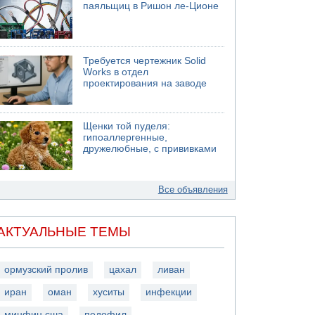
паяльщиц в Ришон ле-Ционе
Требуется чертежник Solid
Works в отдел
проектирования на заводе
Щенки той пуделя:
гипоаллергенные,
дружелюбные, с прививками
Все объявления
АКТУАЛЬНЫЕ ТЕМЫ
ормузский пролив
цахал
ливан
иран
оман
хуситы
инфекции
минфин сша
педофил