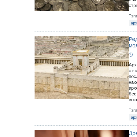
стр
Тэг
ар
Ре
мо
Арх
отч
пос
нах
арх
бес
вос
Тэг
ар
Др