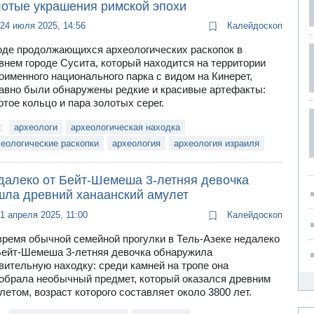
лотые украшения римской эпохи
24 июля 2025, 14:56
Калейдоскоп
оде продолжающихся археологических раскопок в
внем городе Сусита, который находится на территории
оименного национального парка с видом на Кинерет,
авно были обнаружены редкие и красивые артефакты:
отое кольцо и пара золотых серег.
и:
археологи
археологическая находка
еологические раскопки
археология
археология израиля
далеко от Бейт-Шемеша 3-летняя девочка
шла древний ханаанский амулет
1 апреля 2025, 11:00
Калейдоскоп
время обычной семейной прогулки в Тель-Азеке недалеко
Бейт-Шемеша 3-летняя девочка обнаружила
вительную находку: среди камней на тропе она
обрала необычный предмет, который оказался древним
летом, возраст которого составляет около 3800 лет.