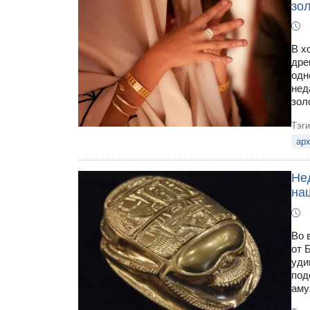
зо
В х
дре
одн
нед
зол
Тэг
арх
Не
на
Во 
от 
уди
под
аму