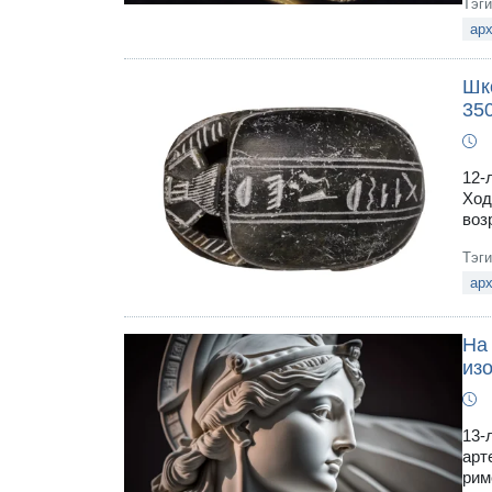
Тэг
арх
Шк
35
12-
Ход
воз
Тэг
ар
На
из
13-
арт
рим