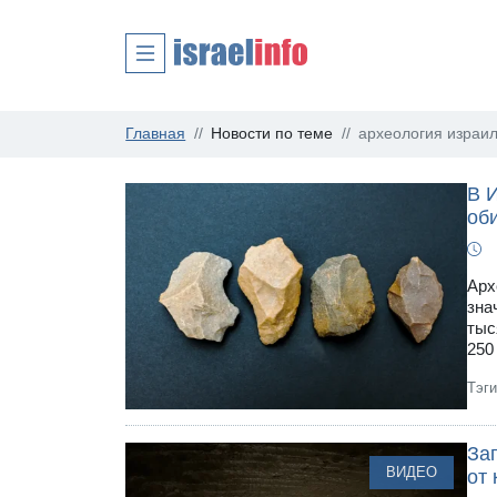
Главная
Новости по теме
археология израи
В 
оби
Арх
зна
тыс
250
Тэг
За
ВИДЕО
от 