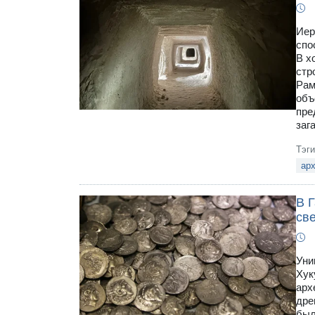
Иер
спо
В х
стр
Рам
объ
пре
заг
Тэг
ар
В 
св
Уни
Хук
арх
дре
был