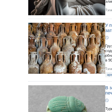
эли
Тэг
У 
за
Гру
сод
обн
в 9
Тэг
арх
В 
пе
Тур