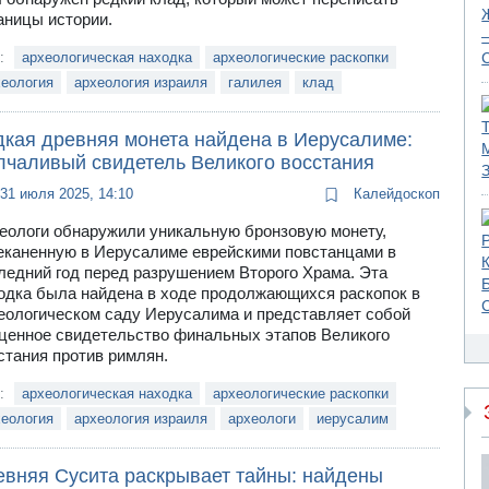
аницы истории.
и:
археологическая находка
археологические раскопки
хеология
археология израиля
галилея
клад
дкая древняя монета найдена в Иерусалиме:
лчаливый свидетель Великого восстания
31 июля 2025, 14:10
Калейдоскоп
еологи обнаружили уникальную бронзовую монету,
еканенную в Иерусалиме еврейскими повстанцами в
ледний год перед разрушением Второго Храма. Эта
одка была найдена в ходе продолжающихся раскопок в
еологическом саду Иерусалима и представляет собой
ценное свидетельство финальных этапов Великого
стания против римлян.
и:
археологическая находка
археологические раскопки
хеология
археология израиля
археологи
иерусалим
евняя Сусита раскрывает тайны: найдены