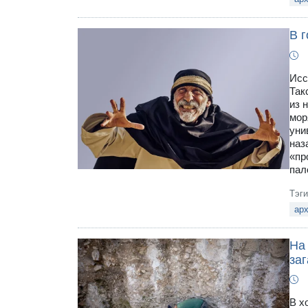
В 
Исс
Так
из 
мор
уни
наз
«пр
пал
Тэг
арх
На
за
В х