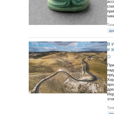
асс
спе
при
чин
Тэг
арх
В 
и з
При
над
пре
Хор
арх
дре
Иер
это
Тэг
арх