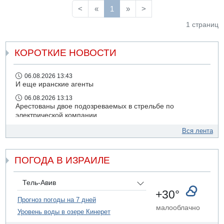
«Не от нашего имени!», «Евреи говорят прекратить
<
«
1
»
>
огонь сейчас» и «Сионизм — это расизм».
1 страниц
КОРОТКИЕ НОВОСТИ
06.08.2026 13:43
И еще иранские агенты
06.08.2026 13:13
Арестованы двое подозреваемых в стрельбе по
электрической компании
06.08.2026 13:07
Вся лента
Возле Кирьят-Арбы пожар на местности
06.08.2026 12:06
ПОГОДА В ИЗРАИЛЕ
США не будут давить на Израиль в вопросе Ливана
06.08.2026 11:41
Трое подростков ограбили сексшоп в Холоне
Тель-Авив
+30°
06.08.2026 08:45
Прогноз погоды на 7 дней
Взрыв в Северном Тель-Авиве
малооблачно
Уровень воды в озере Кинерет
06.08.2026 08:11