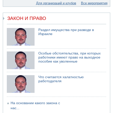
Еще один меморандум для Ирана
Для организаций и клубов
Все мероприятия
04.08.2026 20:31
Минздрав и Министерство экологии сообщили о
необычно высоком уровне загрязнения воды в девяти
ЗАКОН И ПРАВО
реках и ручьях на севере страны
04.08.2026 19:20
Раздел имущества при разводе в
Шоссе 6 и участок шоссе 1 в восточном направлении в
Израиле
районе Бейт-Шемеша вновь открыты для движения
Особые обстоятельства, при которых
работники имеют право на выходное
пособие как уволенные
Что считается халатностью
работодателя
На основании какого закона с
нас...