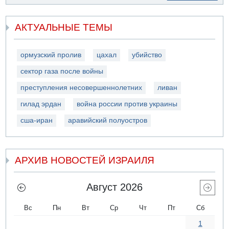
АКТУАЛЬНЫЕ ТЕМЫ
ормузский пролив
цахал
убийство
сектор газа после войны
преступления несовершеннолетних
ливан
гилад эрдан
война россии против украины
сша-иран
аравийский полуостров
АРХИВ НОВОСТЕЙ ИЗРАИЛЯ
Август 2026
Вс
Пн
Вт
Ср
Чт
Пт
Сб
1