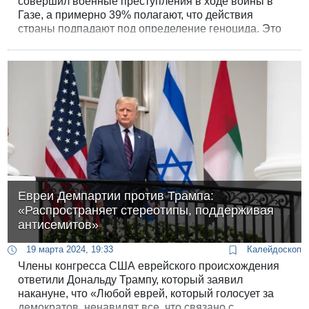
совершил военные преступления в ходе войны в
Газе, а примерно 39% полагают, что действия
страны подпадают под определение геноцида. Это
следует из опроса, опубликованного в The
Washington Post.
Евреи Демпартии против Трампа:
«Распространяет стереотипы, поддерживая
антисемитов»
19 марта 2024, 19:33
Калейдоскоп
Члены конгресса США еврейского происхождения
ответили Дональду Трампу, который заявил
накануне, что «Любой еврей, который голосует за
демократов, ненавидят все, что связано с