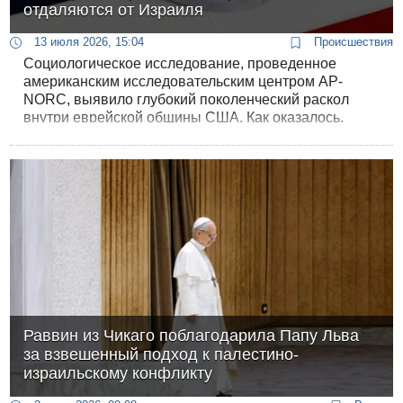
отдаляются от Израиля
13 июля 2026, 15:04
Происшествия
Социологическое исследование, проведенное
американским исследовательским центром AP-
NORC, выявило глубокий поколенческий раскол
внутри еврейской общины США. Как оказалось,
события после 7 октября и затяжная военная
кампания в секторе Газа разделили американских
евреев не просто по политическим ориентирам, а на
уровне их базового религиозного и культурного
самосознания. Этот тренд приобретает
долгосрочный характер и ставит под угрозу
поддержку со стороны ключевой зарубежной
диаспоры в будущем.
Раввин из Чикаго поблагодарила Папу Льва
за взвешенный подход к палестино-
израильскому конфликту