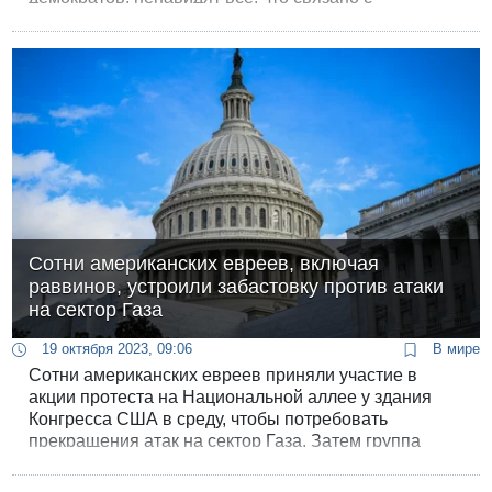
Израилем». Политики Демпартии заявили, что
Трамп ничего не понимает в их приверженности
Израилю.
Сотни американских евреев, включая
раввинов, устроили забастовку против атаки
на сектор Газа
19 октября 2023, 09:06
В мире
Сотни американских евреев приняли участие в
акции протеста на Национальной аллее у здания
Конгресса США в среду, чтобы потребовать
прекращения атак на сектор Газа. Затем группа
протестующих устроила сидячую забастовку в
здании Конгресса. Протестующие шли с плакатами